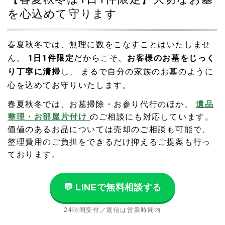
を心込めて守ります
2026.05.27
6月〜8月のお盆前お墓掃除のご予約を受付中です。 毎年、
お盆前はご依頼が集中しやすいため、早めのご相談をおす
春夏秋冬では、無理に数をこなすことはいたしませ
すめしております。 熊本県内対応・現地確認後に最終お見
ん。
1日1件限定
だからこそ、
お客様のお墓をじっく
積りをご案内いたします。 遠方でなかなかお墓参りに行け
り丁寧に清掃
し、 まるで自分の家族のお墓のように
ない方も、お気軽にご相談ください。 👉 詳しくはこちら
心を込めてお守りいたします。
2026.03.04
春夏秋冬では、お墓掃除・お参り代行のほか、
遺品
【お彼岸 お墓掃除受付終了のお知らせ】 平素より「春夏秋
冬」をご利用いただき、誠にありがとうございます。 この
整理・お部屋片付け
のご相談にも対応しています。
たび、今期お彼岸期間のお墓掃除・お参り代行のご依頼に
価値のあるお品については売却のご相談も可能で、
つきまして、 予定件数に達しましたため受付を終了いたし
整理費用のご負担をできるだけ抑えるご提案も行っ
ました。 多くのご依頼をいただき、心より感謝申し上げま
ております。
す。 ひとつひとつ丁寧に、真心を込めて対応させていただ
きます。 なお、次回のご予約・通常受付は随時承っており
ます。
💬 LINEで無料相談する
2026.02.15
24時間受付／返信は営業時間内
春のお彼岸 お墓掃除・お参り代行 受付中です。 現在も1日