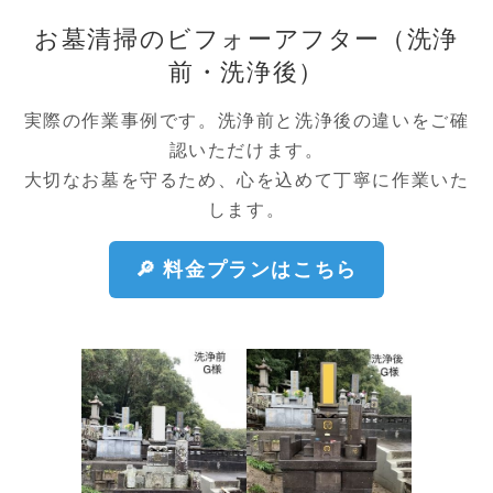
め 受付を終了 いたしました。 たくさんのお問い合わせ・
お墓清掃のビフォーアフター（洗浄
ご依頼、誠にありがとうございました。 来年の受付開始に
つきましては、改めてホームページにてご案内いたしま
前・洗浄後）
す。 今後とも「春夏秋冬」をよろしくお願いいたします。
実際の作業事例です。洗浄前と洗浄後の違いをご確
2025.12.01
認いただけます。
年末のお墓掃除のご予約が、お陰様で残り３枠となりまし
大切なお墓を守るため、心を込めて丁寧に作業いた
た。 ご検討中の方は、混み合う前にお早めのご予約をお願
します。
いいたします。
2025.11.04
🔎 料金プランはこちら
遺品整理費用を抑えられる費用軽減パックのご案内
2025.11.02
年末お墓掃除の受付中です
2025.09.29
命日ブログはこちらからご覧いただけます
2025.09.14