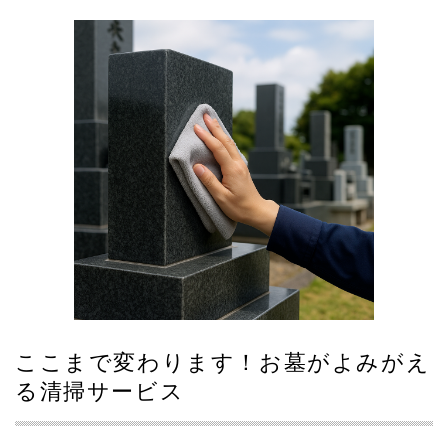
1件限定で、心を込めて丁寧に対応しております。 お彼岸
前はご依頼が集中しやすいため、ご希望の日程がある方は
お早めにご相談ください。 清掃費は〈現場確認後に最終見
積り〉をお出しします。写真のみの場合は〈概算〉のご案
内となります。
2026.02.06
遺品整理のご相談・お見積り受付を開始しました。 「何か
ら手をつけていいかわからない」「気持ちの整理がつかな
い」 そんな方にも寄り添いながら、丁寧にお手伝いしま
す。 写真でのご相談も可能です。まずはお気軽にご連絡く
ださい。
2026.01.13
現在、1日1件限定でお墓掃除・お参り代行を承っておりま
す。 丁寧な作業を心がけるため、対応件数を制限しており
ます。 ご希望の日程がある方は、お早めにご相談くださ
ここまで変わります！お墓がよみがえ
い。
る清掃サービス
2025.12.07
本年の年末お墓掃除につきましては、 予定件数に達したた