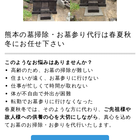
秋のお彼岸 清掃代行のご予約終了致しました。
2025.09.01
秋のお彼岸は、2025年では9月20日（土）から9月26日
（金）までです
熊本の墓掃除・お墓参り代行は春夏秋
冬にお任せ下さい
2025.09.01
お客様一人ひとりに心を込めて対応するため、 ただいまは
1日につき1件限定 で承っております。
このようなお悩みはありませんか？
高齢のため、お墓の掃除が難しい
2025.09.01
住まいが遠く、お墓参りに行けない
秋のお彼岸のお墓掃除受付中です！
仕事が忙しくて時間が取れない
2025.08.29
体が不自由で外出が困難
上天草市松島町にてお墓掃除代行を実施しました
転勤でお墓参りに行けなくなった
春夏秋冬では、そのような方に代わり、
ご先祖様や
2025.08.03
故人様への供養の心を大切にしながら
、真心を込め
お盆前受付終了のお知らせ。沢山のご依頼ありがとうござ
てお墓のお掃除・お参りを代行いたします。
いました。